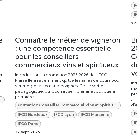
I
7 o
e
Connaître le métier de vigneron
B
: une compétence essentielle
2
pour les conseillers
C
commerciaux vins et spiritueux
d
v
er
Introduction La promotion 2025-2026 de l’IFCO
a
Marseille a récemment quitté les salles de cours pour
In
.
s’immerger au cœur des vignes. Cette sortie
rav
pédagogique, qui pourrait sembler anecdotique à
pr
première...
à 
d’e
Formation Conseiller Commercial Vins et Spiritueux
IFCO Bordeaux
IFCO Lyon
IFCO Marseille
I
IFCO Paris
I
22 sept. 2025