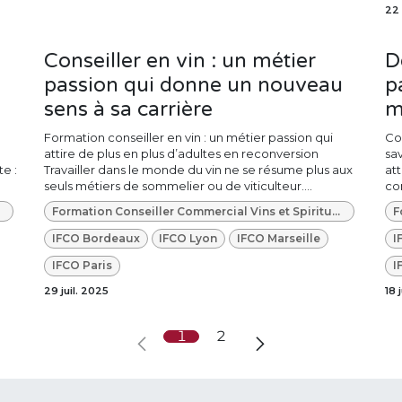
22 
Conseiller en vin : un métier
D
passion qui donne un nouveau
p
sens à sa carrière
m
Formation conseiller en vin : un métier passion qui
Co
attire de plus en plus d’adultes en reconversion
sav
e :
Travailler dans le monde du vin ne se résume plus aux
at
seuls métiers de sommelier ou de viticulteur....
con
Formation Conseiller Commercial Vins et Spiritueux
IFCO Bordeaux
IFCO Lyon
IFCO Marseille
I
IFCO Paris
I
29 juil. 2025
18 
1
2