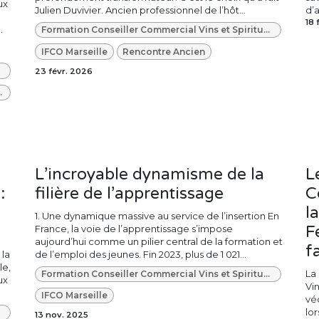
ux
Julien Duvivier. Ancien professionnel de l’hôt...
d’
18 
.
Formation Conseiller Commercial Vins et Spiritueux
IFCO Marseille
Rencontre Ancien
23 févr. 2026
e Bio et Biodynamie
L’incroyable dynamisme de la
L
:
filière de l’apprentissage
C
l
1. Une dynamique massive au service de l’insertion En
F
France, la voie de l’apprentissage s’impose
aujourd’hui comme un pilier central de la formation et
f
 la
de l’emploi des jeunes. Fin 2023, plus de 1 021...
le,
La
Formation Conseiller Commercial Vins et Spiritueux
ux
Vi
IFCO Marseille
vé
lor
13 nov. 2025