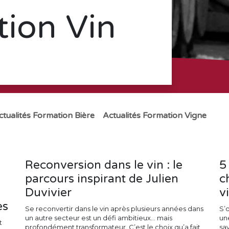
ion Vin
ctualités Formation Bière
Actualités Formation Vigne
Reconversion dans le vin : le
5
parcours inspirant de Julien
c
Duvivier
v
es
Se reconvertir dans le vin après plusieurs années dans
S’o
un autre secteur est un défi ambitieux… mais
un
t
profondément transformateur. C’est le choix qu’a fait
sav