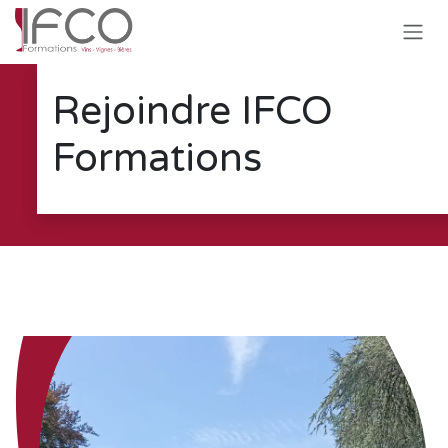
Se rendre au contenu
Rejoindre IFCO
Formations