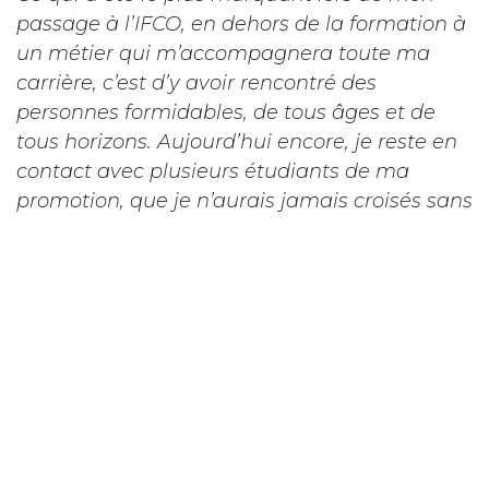
passage à l’IFCO, en dehors de la formation à
un métier qui m’accompagnera toute ma
carrière, c’est d’y avoir rencontré des
personnes formidables, de tous âges et de
tous horizons. Aujourd’hui encore, je reste en
contact avec plusieurs étudiants de ma
promotion, que je n’aurais jamais croisés sans
l’IFCO.
6/Après ta formation, où en es-tu
aujourd’hui ? Quelle est ton activité
actuelle (emploi, projet, création
d’entreprise, etc.) ?
J’ai eu la chance d’intégrer une entreprise