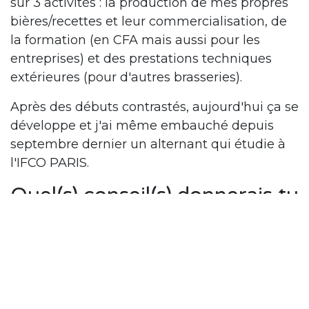
sur 3 activités : la production de mes propres
bières/recettes et leur commercialisation, de
la formation (en CFA mais aussi pour les
entreprises) et des prestations techniques
extérieures (pour d'autres brasseries).
Après des débuts contrastés, aujourd'hui ça se
développe et j'ai même embauché depuis
septembre dernier un alternant qui étudie à
l'IFCO PARIS.
Quel(s) conseil(s) donnerais tu
à ceux qui envisagent de
suivre une formation à l'IFCO
?
La formation Zythologue à l'IFCO est un point