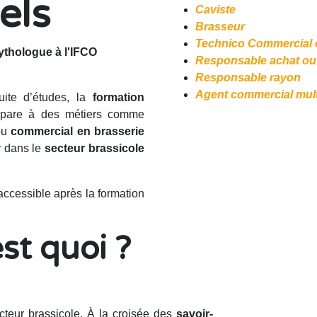
els
C​aviste
Brasseur
Technico Commercial 
ythologue à l'IFCO
Responsable achat ou 
Responsable rayon
Agent commercial mult
uite d’études, la
formation
épare à des métiers comme
ou
commercial en brasserie
r dans le
secteur brassicole
 accessible après la formation
st quoi ?
cteur brassicole. À la croisée des
savoir-