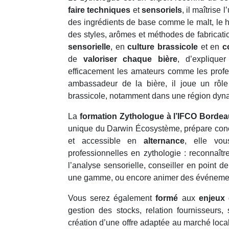
faire techniques
et
sensoriels
, il maîtrise 
des ingrédients de base comme le malt, le ho
des styles, arômes et méthodes de fabricati
sensorielle
, en
culture brassicole
et en
c
de
valoriser chaque bière
, d’explique
efficacement les amateurs comme les profe
ambassadeur de la bière, il joue un rô
brassicole, notamment dans une région dyn
La
formation Zythologue à l’IFCO Borde
unique du Darwin Écosystème, prépare conc
et accessible en
alternance
, elle vou
professionnelles en zythologie : reconnaître
l’analyse sensorielle, conseiller en point de
une gamme, ou encore animer des événement
Vous serez également
formé
aux
enjeux
gestion des stocks, relation fournisseurs,
création d’une offre adaptée au marché loc