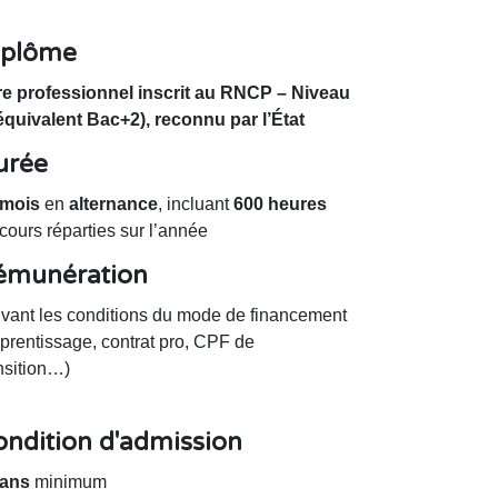
iplôme
tre professionnel inscrit au RNCP – Niveau
équivalent Bac+2), reconnu par l’État
urée
 mois
en
alternance
, incluant
600 heures
cours réparties sur l’année
émunération
vant les conditions du mode de financement
prentissage, contrat pro, CPF de
nsition…)
ndition d'admission
 ans
minimum