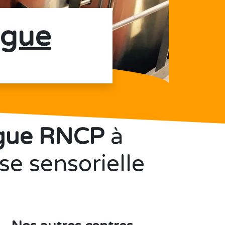
ogue
ogue RNCP
à
yse sensorielle