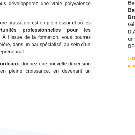
Ba
vous développerez une vraie polyvalence
Ba
Br
lture brassicole est en plein essor et où les
Gé
rtunités professionnelles pour les
D.
. À l’issue de la formation, vous pourrez
uni
 bière, dans un bar spécialisé, au sein d’un
BP
repreneurial.
> G
Bordeaux
, donnez une nouvelle dimension
la 
 en pleine croissance, en devenant un