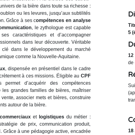
l’univers de la bière dans toute sa richesse :
D
ublon ou les levures, jusqu’aux subtilités
on. Grâce à ses c
ompétences en analyse
Ti
ommunication
, le zythologue est capable
5 (
r ses caractéristiques et d’accompagner
ssionnels dans leur découverte. Véritable
D
le clé dans le développement du marché
12
amique comme la Nouvelle-Aquitaine.
de 
aux
, dispensée en présentiel dans le cadre
R
rètement à ces missions. Éligible au
CPF
s permet d’acquérir des compétences
Sui
 les grandes familles de bières, maîtriser
(ap
 vente, associer mets et bières, construire
tra
s autour de la bière.
commerciaux
et
logistiques
du métier :
Co
 stratégie de prix, communication produit,
18
al. Grâce à une pédagogie active, encadrée