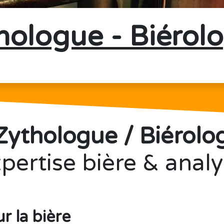
hologue - Biérol
Zythologue / Biérol
pertise bière & anal
ur la bière