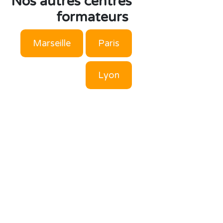
Nos autres centres
formateurs
M
arseille
Paris
Lyon